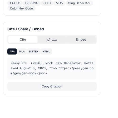
CRC32
CSPRNG
CUID
MD5
Slug Generator
Color Hex Code
Cite / Share / Embed
Embed
مشاركة
Cite
APA
MLA
BIBTEX
HTML
Peasy PDF. (2026). Mock JSON Generator. Retri
eved August 8, 2026, from https://peasygen.co
m/gen/gen-mock-json/
Copy Citation