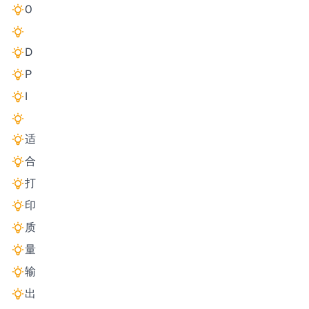
0
D
P
I
适
合
打
印
质
量
输
出