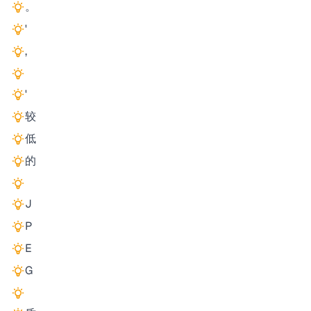
。
'
,
'
较
低
的
J
P
E
G