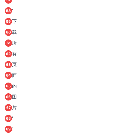
57
'
58
下
59
载
60
所
61
有
62
页
63
面
64
的
65
图
66
片
67
'
68
]
69