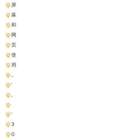
屏
幕
和
网
页
使
用
。
'
,
'
3
0