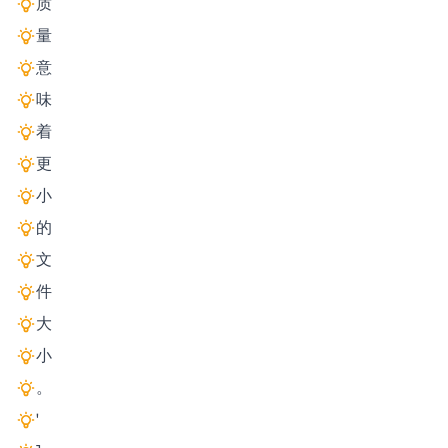
质
量
意
味
着
更
小
的
文
件
大
小
。
'