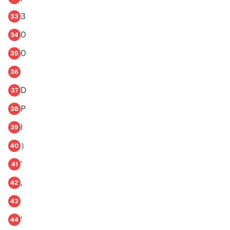
3
33
0
34
0
35
36
D
37
P
38
I
39
）
40
'
41
,
42
43
'
44