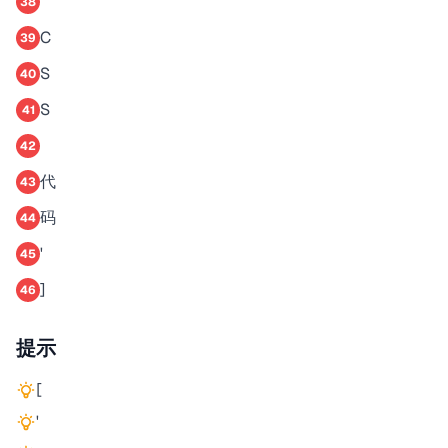
38
C
39
S
40
S
41
42
代
43
码
44
'
45
]
46
提示
[
'