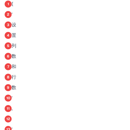
[
1
'
2
设
3
置
4
列
5
数
6
和
7
行
8
数
9
'
10
,
11
12
'
13