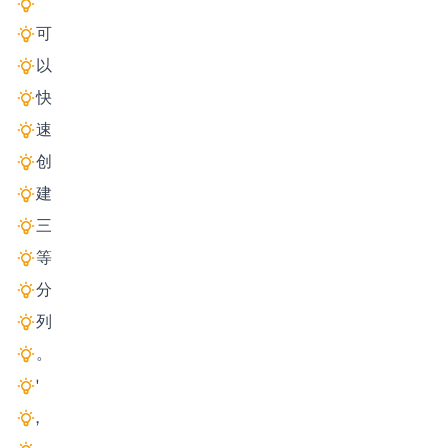
可
以
快
速
创
建
三
等
分
列
。
'
,