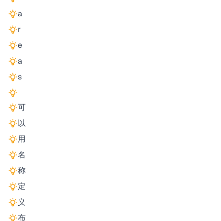
a
r
e
a
s
可
以
用
名
称
定
义
布