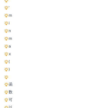
'
m
i
n
m
a
x
(
)
函
数
可
以