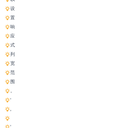
设
置
响
应
式
列
宽
范
围
。
'
,
'