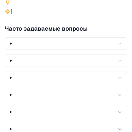
'
]
Часто задаваемые вопросы