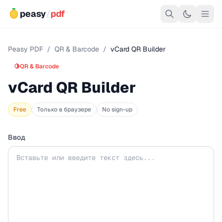
peasy
/
pdf
Peasy PDF
/
QR & Barcode
/
vCard QR Builder
🍋
QR & Barcode
vCard QR Builder
Free
Только в браузере
No sign-up
Ввод