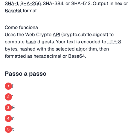
SHA-1
,
SHA-256
, SHA-384, or SHA-512. Output in hex or
Base64
format.
Como funciona
Uses the Web Crypto
API
(crypto.subtle.digest) to
compute
hash
digests. Your text is encoded to
UTF-8
bytes, hashed with the selected algorithm, then
formatted as hexadecimal or
Base64
.
Passo a passo
[
1
'
2
E
3
n
4
t
5