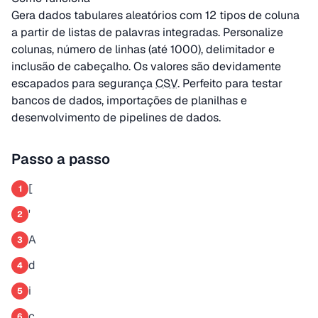
Gera dados tabulares aleatórios com 12 tipos de coluna
a partir de listas de palavras integradas. Personalize
colunas, número de linhas (até 1000), delimitador e
inclusão de cabeçalho. Os valores são devidamente
escapados para segurança
CSV
. Perfeito para testar
bancos de dados, importações de planilhas e
desenvolvimento de pipelines de dados.
Passo a passo
[
1
'
2
A
3
d
4
i
5
c
6