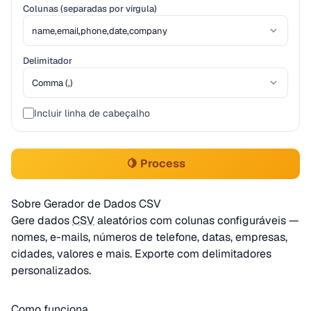
Colunas (separadas por vírgula)
Delimitador
Incluir linha de cabeçalho
🍋 Process
Sobre Gerador de Dados CSV
Gere dados
CSV
aleatórios com colunas configuráveis —
nomes, e-mails, números de telefone, datas, empresas,
cidades, valores e mais. Exporte com delimitadores
personalizados.
Como funciona