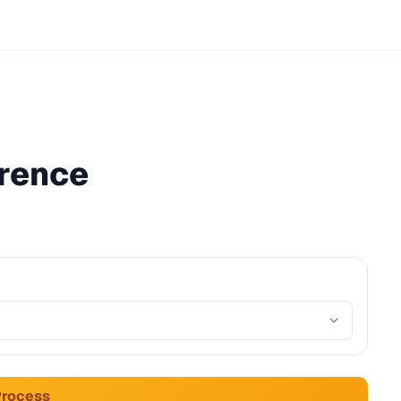
rence
Process