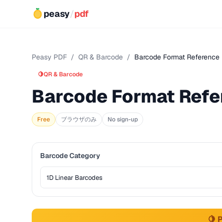
peasy
/
pdf
Peasy PDF
/
QR & Barcode
/
Barcode Format Reference
🍋
QR & Barcode
Barcode Format Refe
Free
ブラウザのみ
No sign-up
Barcode Category
🍋 