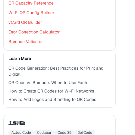
QR Capacity Reference
Wi-Fi QR Config Builder
vCard QR Builder
Error Correction Calculator
Barcode Validator
Learn More
QR Code Generation: Best Practices for Print and
Digital
QR Code vs Barcode: When to Use Each
How to Create QR Codes for Wi-Fi Networks
How to Add Logos and Branding to QR Codes
主要用語
Aztec Code
Codabar
Code 39
DotCode