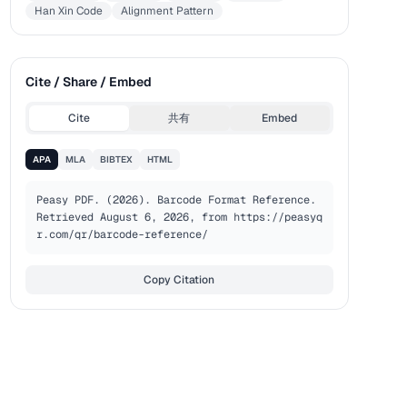
Han Xin Code
Alignment Pattern
Cite / Share / Embed
Cite
共有
Embed
APA
MLA
BIBTEX
HTML
Peasy PDF. (2026). Barcode Format Reference. 
Retrieved August 6, 2026, from https://peasyq
r.com/qr/barcode-reference/
Copy Citation