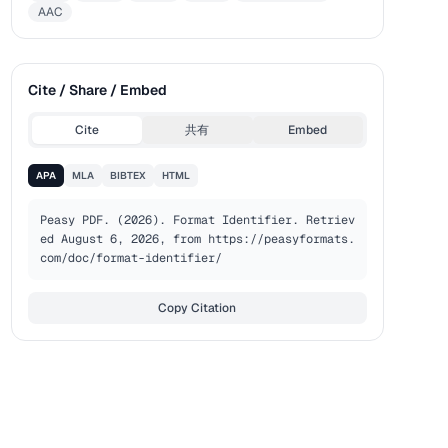
AAC
Cite / Share / Embed
Cite
共有
Embed
APA
MLA
BIBTEX
HTML
Peasy PDF. (2026). Format Identifier. Retriev
ed August 6, 2026, from https://peasyformats.
com/doc/format-identifier/
Copy Citation