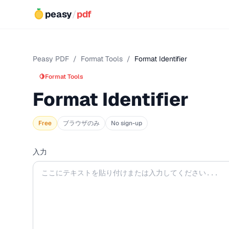
peasy
/
pdf
Peasy PDF
/
Format Tools
/
Format Identifier
🍋
Format Tools
Format Identifier
Free
ブラウザのみ
No sign-up
入力