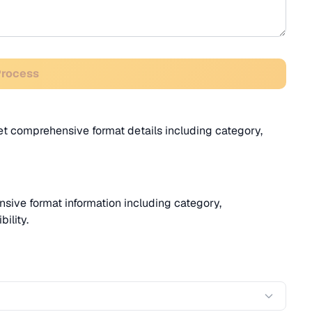
Process
Get comprehensive format details including category,
sive format information including category,
ility.