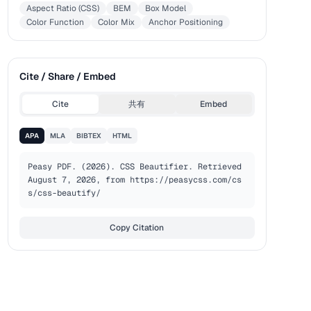
Aspect Ratio (CSS)
BEM
Box Model
Color Function
Color Mix
Anchor Positioning
Cite / Share / Embed
Cite
共有
Embed
APA
MLA
BIBTEX
HTML
Peasy PDF. (2026). CSS Beautifier. Retrieved 
August 7, 2026, from https://peasycss.com/cs
s/css-beautify/
Copy Citation