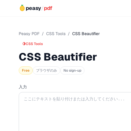
peasy
/
pdf
Peasy PDF
/
CSS Tools
/
CSS Beautifier
🍋
CSS Tools
CSS Beautifier
Free
ブラウザのみ
No sign-up
入力