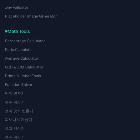
.env Validator
Placeholder Image Generator
Math Tools
Percentage Calculator
Ratio Calculator
Average Calculator
GCD & LCM Calculator
Prime Number Tools
Equation Solver
단위 변환기
분수 계산기
로마 숫자 변환기
피보나치 계산기
로그 계산기
통계 계산기