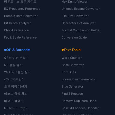
라우드니스 표준 가이드
Hex Dump Viewer
EQ Frequency Reference
Unicode Escape Converter
Sample Rate Converter
File Size Converter
Bit Depth Analyzer
Character Set Analyzer
Chord Reference
Format Comparison Guide
Key & Scale Reference
Conversion Guide
QR & Barcode
Text Tools
QR 데이터 분석기
Word Counter
QR 용량 참조
Case Converter
Wi-Fi QR 설정 빌더
Sort Lines
vCard QR 빌더
Lorem Ipsum Generator
오류 정정 계산기
Slug Generator
바코드 형식 참조
Find & Replace
바코드 검증기
Remove Duplicate Lines
QR 데이터 포맷터
Base64 Encoder/Decoder