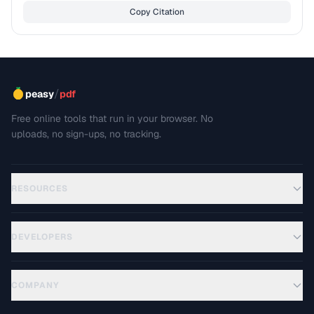
Copy Citation
/
peasy
pdf
Free online tools that run in your browser. No
uploads, no sign-ups, no tracking.
RESOURCES
DEVELOPERS
COMPANY