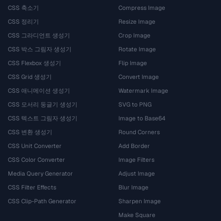
CSS 축소기
Compress Image
CSS 정리기
Resize Image
CSS 그라디언트 생성기
Crop Image
CSS 박스 그림자 생성기
Rotate Image
CSS Flexbox 생성기
Flip Image
CSS Grid 생성기
Convert Image
CSS 애니메이션 생성기
Watermark Image
CSS 모서리 둥글기 생성기
SVG to PNG
CSS 텍스트 그림자 생성기
Image to Base64
CSS 변환 생성기
Round Corners
CSS Unit Converter
Add Border
CSS Color Converter
Image Filters
Media Query Generator
Adjust Image
CSS Filter Effects
Blur Image
CSS Clip-Path Generator
Sharpen Image
Make Square