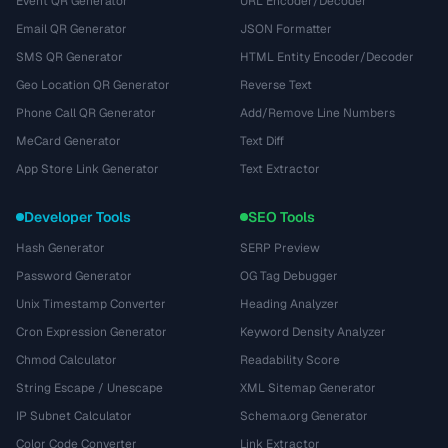
Event QR Generator
URL Encoder/Decoder
Email QR Generator
JSON Formatter
SMS QR Generator
HTML Entity Encoder/Decoder
Geo Location QR Generator
Reverse Text
Phone Call QR Generator
Add/Remove Line Numbers
MeCard Generator
Text Diff
App Store Link Generator
Text Extractor
Developer Tools
SEO Tools
Hash Generator
SERP Preview
Password Generator
OG Tag Debugger
Unix Timestamp Converter
Heading Analyzer
Cron Expression Generator
Keyword Density Analyzer
Chmod Calculator
Readability Score
String Escape / Unescape
XML Sitemap Generator
IP Subnet Calculator
Schema.org Generator
Color Code Converter
Link Extractor