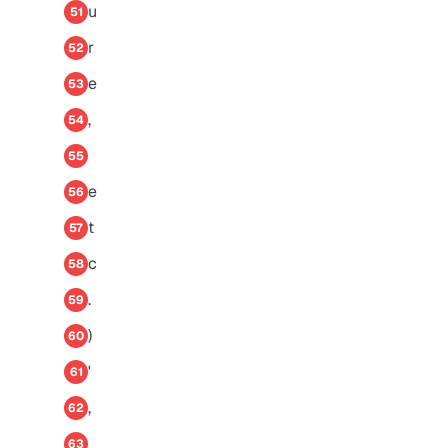
u
51
r
52
e
53
,
54
55
e
56
t
57
c
58
.
59
)
60
'
61
,
62
63