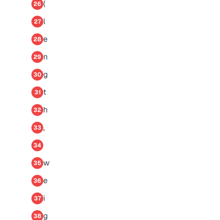
(
26
l
27
e
28
n
29
g
30
t
31
h
32
,
33
34
w
35
e
36
i
37
g
38