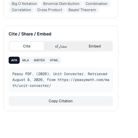
Big O Notation
Binomial Distribution
Combination
Correlation
Cross Product
Bayes' Theorem
Cite / Share / Embed
Embed
مشاركة
Cite
APA
MLA
BIBTEX
HTML
Peasy PDF. (2026). Unit Converter. Retrieved 
August 8, 2026, from https://peasymath.com/ma
th/unit-converter/
Copy Citation