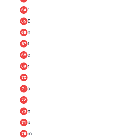
"
64
E
65
n
66
t
67
e
68
r
69
70
a
71
72
n
73
u
74
m
75