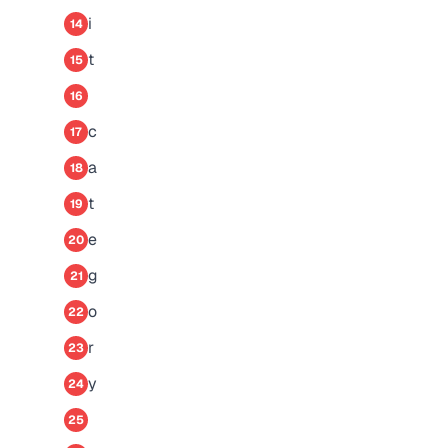
i
14
t
15
16
c
17
a
18
t
19
e
20
g
21
o
22
r
23
y
24
25