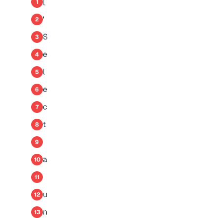
[
1
'
2
S
3
e
4
l
5
e
6
c
7
t
8
9
a
10
11
u
12
n
13